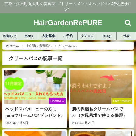
京都・河原町丸太町の美容室 ”トリートメント＆ヘッドスパ特化型サロ
ン”
HairGardenRePURE
お知らせ
Menu
人財募集
ご予約
クチコミ
blog
代表
ホーム
非公開: ご新規様へ
クリームバス
クリームバスの記事一覧
HeadSPA
CareProduct
ヘッドスパメニューの方に
肌の保湿もクリームバスで
miniクリームバスプレゼント♪
♪♪（お風呂場で使える保湿）
2021年11月5日
2020年2月26日