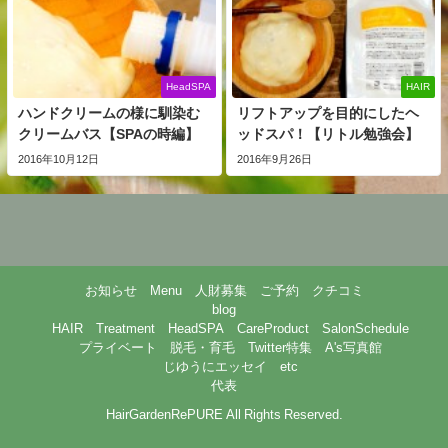
HeadSPA
HAIR
ハンドクリームの様に馴染む
リフトアップを目的にしたヘ
クリームバス【SPAの時編】
ッドスパ！【リトル勉強会】
2016年10月12日
2016年9月26日
お知らせ
Menu
人財募集
ご予約
クチコミ
blog
HAIR
Treatment
HeadSPA
CareProduct
SalonSchedule
プライベート
脱毛・育毛
Twitter特集
A's写真館
じゆうにエッセイ
etc
代表
HairGardenRePURE All Rights Reserved.