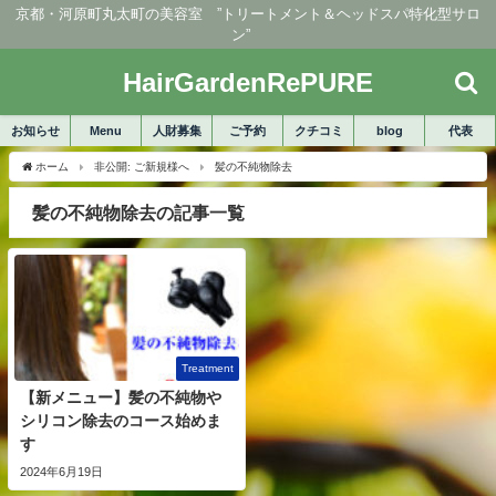
京都・河原町丸太町の美容室 ”トリートメント＆ヘッドスパ特化型サロ
ン”
HairGardenRePURE
お知らせ
Menu
人財募集
ご予約
クチコミ
blog
代表
ホーム
非公開: ご新規様へ
髪の不純物除去
髪の不純物除去の記事一覧
Treatment
【新メニュー】髪の不純物や
シリコン除去のコース始めま
す
2024年6月19日