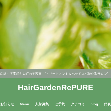
京都・河原町丸太町の美容室 ”トリートメント＆ヘッドスパ特化型サロン
HairGardenRePURE
お知らせ
Menu
人財募集
ご予約
クチコミ
blog
代表