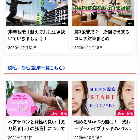
etc
etc
来年も乗り越えて共に生き抜
第3派警戒？ 店舗で出来る
いていきましょう！
コロナ対策まとめ
2020年12月31日
2020年11月18日
脱毛・育毛
(記事一覧こちら)
脱毛・育毛
脱毛・育毛
ヘアサロンと相性の良い【え
悩めるMen'Sの髭に！ 光レ
り足まわりの脱毛】について
ーザーハイブリッドのバルジ
式脱毛はじめました
2021年9月9日
2020年10月16日