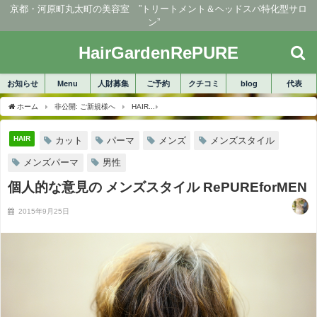
京都・河原町丸太町の美容室 ”トリートメント＆ヘッドスパ特化型サロ
ン”
HairGardenRePURE
お知らせ
Menu
人財募集
ご予約
クチコミ
blog
代表
ホーム
非公開: ご新規様へ
HAIR
個人的な意見の メンズスタイル RePUREforME
HAIR
カット
パーマ
メンズ
メンズスタイル
メンズパーマ
男性
個人的な意見の メンズスタイル RePUREforMEN
2015年9月25日