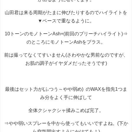
山田君は来る周期がたまに伸びたりするのでハイライトを
▼ベースで重なるように。
10トーンのモノトーンAsh+(前回のブリーチハイライト)⇒
のところにモノトーンAshをプラス。
前は撮ってなくてすいません(さわやかな男前なのですが、
お肌の調子がイヤダメだったそうです)
最後はセット力が(ふつう～やや弱め) のWAXを指先1つま
み分をよく手に伸ばして
全体クシャクシャ揉みこめば完了。
⇒やや弱いスプレーを中から使ってもいいですよね。(下か
ら空気間出すようにかけても！)