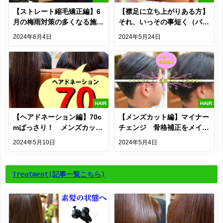
【ストレート縮毛矯正編】6
【襟足に立ち上がりある方】
月の梅雨対策の多くなる施
それ、いっその事短く（バリ
術・クセの構造・薬液につい
カン）するのも手ですよ！
2024年6月4日
2024年5月24日
て記載
HAIR
HAIR
【ヘアドネーション編】70c
【メンズカット編】マイナー
mばっさり！ メンズカット
チェンジ 骨格補正をメイン
でも貢献できる。
で考える。
2024年5月10日
2024年5月4日
Treatment
(記事一覧こちら)