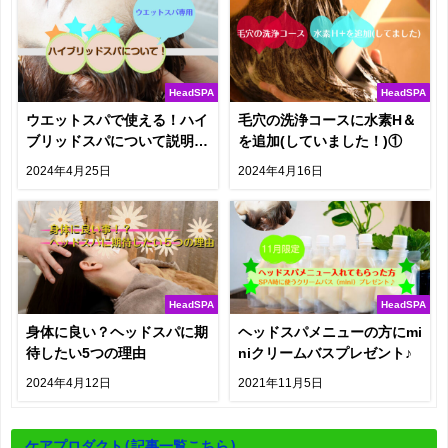
HeadSPA
HeadSPA
ウエットスパで使える！ハイ
毛穴の洗浄コースに水素H＆
ブリッドスパについて説明し
を追加(していました！)①
てきます
2024年4月25日
2024年4月16日
HeadSPA
HeadSPA
身体に良い？ヘッドスパに期
ヘッドスパメニューの方にmi
待したい5つの理由
niクリームバスプレゼント♪
2024年4月12日
2021年11月5日
ケアプロダクト
(記事一覧こちら)