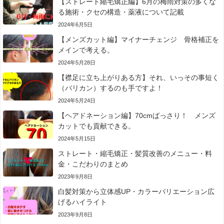
【ストレート縮毛矯正編】6月の梅雨対策の多くな
る施術・クセの構造・薬液について記載
2024年6月5日
【メンズカット編】マイナーチェンジ 骨格補正を
メインで考える。
2024年5月28日
【襟足に立ち上がりある方】それ、いっその事短く
（バリカン）するのも手ですよ！
2024年5月24日
【ヘアドネーション編】70cmばっさり！ メンズ
カットでも貢献できる。
2024年5月15日
ストレート・縮毛矯正・髪質改善のメニュー・料
金・こだわりのまとめ
2023年9月8日
白髪対策から立体感UP・カラーバリエーション広
げるハイライト
2023年9月8日