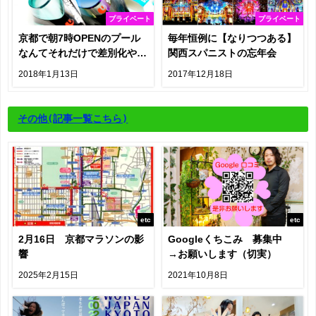
プライベート
プライベート
京都で朝7時OPENのプール
毎年恒例に【なりつつある】
なんてそれだけで差別化や
関西スパニストの忘年会
ん！
2018年1月13日
2017年12月18日
その他
(記事一覧こちら)
etc
etc
2月16日 京都マラソンの影
Googleくちこみ 募集中
響
→お願いします（切実）
2025年2月15日
2021年10月8日