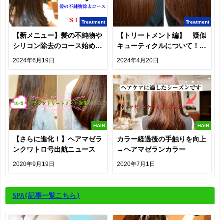
Treatment
Treatment
【新メニュー】髪の不純物や
【トリートメント編】 疑似
シリコン除去のコース始めま
キューティクルについて！疑
す
似？？？
2024年6月19日
2024年4月20日
HAIR
HAIR
【さらに進化！】ヘアマゼラ
カラー経過後の手触りを向上
ンクワトロ号出航ニュース
→ヘアマゼランカラー
2020年9月19日
2020年7月1日
SPA
(記事一覧こちら)