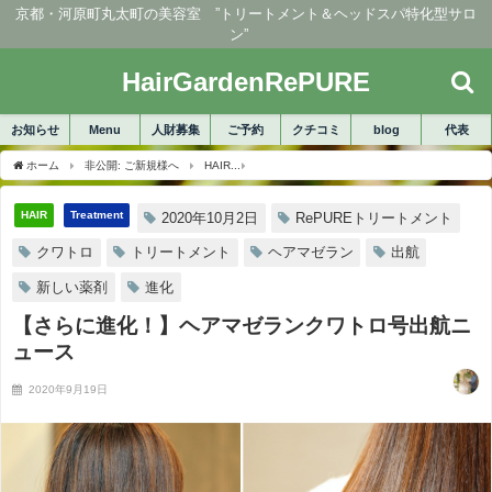
京都・河原町丸太町の美容室 ”トリートメント＆ヘッドスパ特化型サロ
ン”
HairGardenRePURE
お知らせ
Menu
人財募集
ご予約
クチコミ
blog
代表
ホーム
非公開: ご新規様へ
HAIR
【さらに進化！】ヘアマゼランクワトロ号出航
HAIR
Treatment
2020年10月2日
RePUREトリートメント
クワトロ
トリートメント
ヘアマゼラン
出航
新しい薬剤
進化
【さらに進化！】ヘアマゼランクワトロ号出航ニ
ュース
2020年9月19日