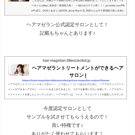
こんばんは。自粛ムード満開の世界に日本は桜の満開が近づこうとしてますね！ブル
ーボトルcoffeeに初来店！東洞院六角！ 一組のみのテラス席！！！ pic.twitter.com/P9t
vrPLdZ2— DON☆あきら (@DON_akira) March 22, 2020そんな中で東洞院六角に出来た
ブルーボトルコーヒーに行ってみました！ 横の自転車屋さんの！！！だいちゃんが
家主さんです♪♪そこにいる高校の友達の中村君が！外人さん相手にレンタルサイクル&
ヘアマゼラン公式認定サロンとして！
修理とかやってくれますが！！！コロスケショックで！部品がはいってこないって！
嘆いてました！！！！！そしてレ...
記載もちゃんとあります♪
hair-magellan.littlescientist.jp
ヘアマゼラントリートメントができるヘア
サロン |
https://hair-magellan.littlescientist.jp/hair-magellan-salon/#kyoto
ヘアマゼラントリートメントをしてみたい！ してほしい！というあなたのために、ヘアマゼラントリート
メントができるヘアサロン・バーバーをまとめてみました。コチラを参考にサロンを探して、ヘアマゼラン
トリートメントを楽しんじゃってください。ヘアマゼランは、リトル・サイエンティトが認定したサロンだ
けが取り扱うことができるサロントリートメントです。ヘアマゼランができるサロン一覧ここに記載のサロ
ンはヘアマゼランを取り扱うことができる、リトル・サイエンティトが認定したサロンです。※ ただし、実
今度認定サロンとして
際にヘアマゼラン...
サンプルを試させてもらうえるので！
良い特権です♪
ありがたく使わせてもらいます！