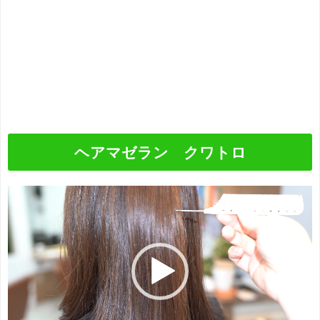
ヘアマゼラン クワトロ
動
画
プ
レ
ー
ヤ
ー