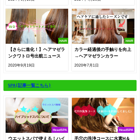
HAIR
HAIR
【さらに進化！】ヘアマゼラ
カラー経過後の手触りを向上
ンクワトロ号出航ニュース
→ヘアマゼランカラー
2020年9月19日
2020年7月1日
SPA
(記事一覧こちら)
HeadSPA
HeadSPA
ウエットスパで使える！ハイ
毛穴の洗浄コースに水素H＆