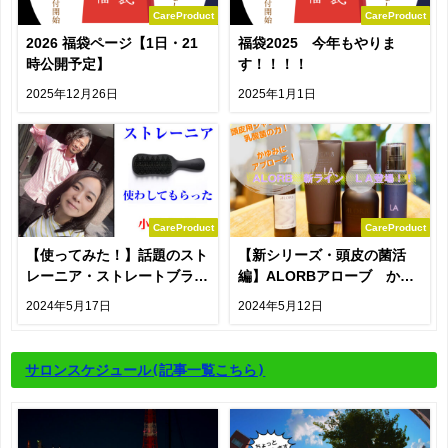
CareProduct
CareProduct
2026 福袋ページ【1日・21
福袋2025 今年もやりま
時公開予定】
す！！！！
2025年12月26日
2025年1月1日
CareProduct
CareProduct
【使ってみた！】話題のスト
【新シリーズ・頭皮の菌活
レーニア・ストレートブラシ
編】ALORBアローブ かゆ
を貸してもらいました
み対策の乳酸菌・シャンプ
2024年5月17日
2024年5月12日
ー・トリートメントの説明
サロンスケジュール
(記事一覧こちら)