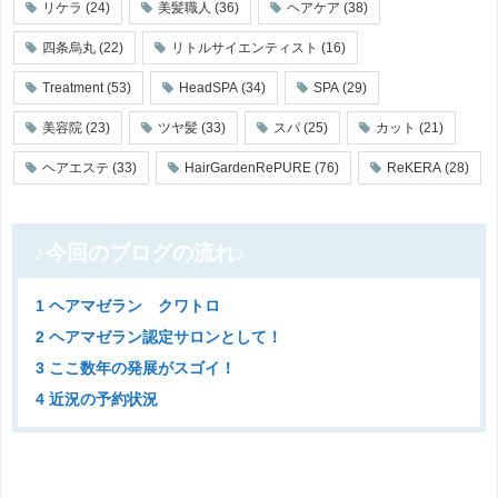
リケラ
(24)
美髪職人
(36)
ヘアケア
(38)
四条烏丸
(22)
リトルサイエンティスト
(16)
Treatment
(53)
HeadSPA
(34)
SPA
(29)
美容院
(23)
ツヤ髪
(33)
スパ
(25)
カット
(21)
ヘアエステ
(33)
HairGardenRePURE
(76)
ReKERA
(28)
♪今回のブログの流れ♪
1 ヘアマゼラン クワトロ
2 ヘアマゼラン認定サロンとして！
3 ここ数年の発展がスゴイ！
4 近況の予約状況