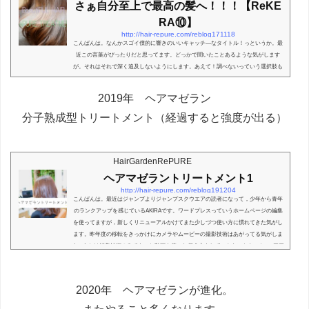
さぁ自分至上で最高の髪へ！！！【ReKE
RA⑩】
http://hair-repure.com/reblog171118
こんばんは。なんかスゴイ僕的に響きのいいキャッチ―なタイトル！っというか。最
近この言葉がびったりだと思ってます。どっかで聞いたことあるような気がします
が。それはそれで深く追及しないようにします。あえて！調べないっていう選択肢も
時には必要かと！！！！！しかしいい言葉や！もう一回言おうっ。『さぁ自分至上で
最高の髪へ！』うん。いい言葉やそんなブログは今日は新京極六角の代名詞マヤさん
2019年 ヘアマゼラン
がご来店！！！スタートします！今回のマヤさんビフォー恒例の画像解説をいれて。
要は↑の画像のように状態を良く！したいと思い...
分子熟成型トリートメント（経過すると強度が出る）
HairGardenRePURE
ヘアマゼラントリートメント1
http://hair-repure.com/reblog191204
こんばんは。最近はジャンプよりジャンプスクウエアの読者になって，少年から青年
のランクアップを感じているAKIRAです。ワードプレスっていうホームページの編集
を使ってますが，新しくリニューアルかけてまた少しづつ使い方に慣れてきた気がし
ます。昨年度の移転をきっかけにカメラやムービーの撮影技術はあがってる気がしま
す。あとは編集技術のみでもっと動画を使った伝え方もしていかないとなーと♪ヘアア
イロンを使ったトリートメントガラス転移トリートメントといって髪の内部補給をし
たあと。髪の表面に乗せたバターみたいなト...
2020年 ヘアマゼランが進化。
またやること多くなります。