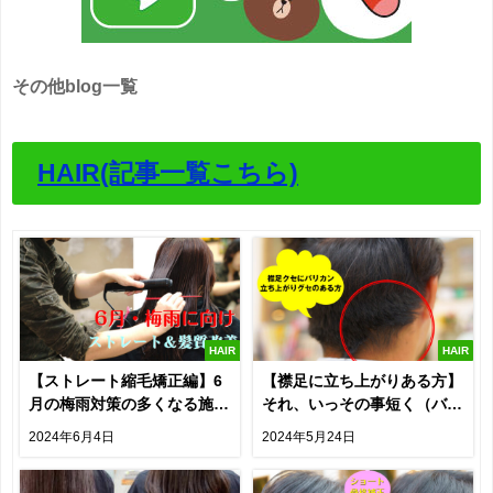
その他blog一覧
HAIR(記事一覧こちら)
HAIR
HAIR
【ストレート縮毛矯正編】6
【襟足に立ち上がりある方】
月の梅雨対策の多くなる施
それ、いっその事短く（バリ
術・クセの構造・薬液につい
カン）するのも手ですよ！
2024年6月4日
2024年5月24日
て記載