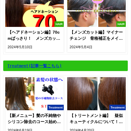
HAIR
HAIR
【ヘアドネーション編】70c
【メンズカット編】マイナー
mばっさり！ メンズカット
チェンジ 骨格補正をメイン
でも貢献できる。
で考える。
2024年5月10日
2024年5月4日
Treatment
(記事一覧こちら)
Treatment
Treatment
【新メニュー】髪の不純物や
【トリートメント編】 疑似
シリコン除去のコース始めま
キューティクルについて！疑
す
似？？？
2024年6月19日
2024年4月20日