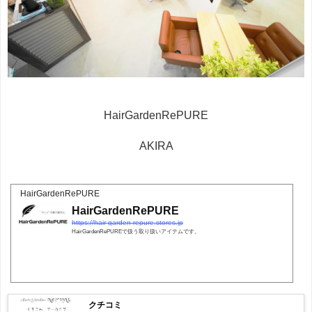
HairGardenRePURE
AKIRA
HairGardenRePURE
HairGardenRePURE
https://hair-garden-repure.stores.jp
HairGardenRePUREで扱う取り扱いアイテムです。
クチコミ