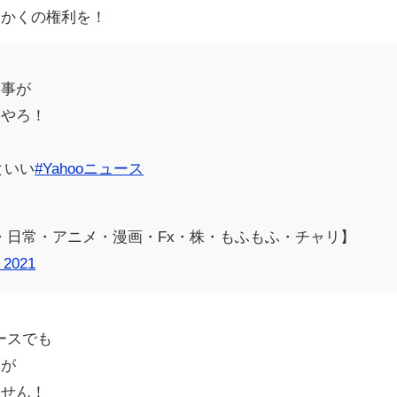
っかくの権利を！
と事が
』やろ！
といい
#Yahooニュース
容・日常・アニメ・漫画・Fx・株・もふもふ・チャリ】
, 2021
ュースでも
たが
ません！