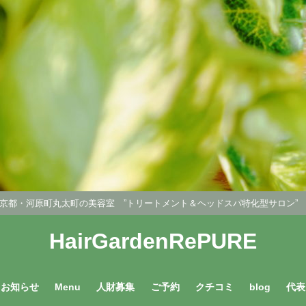
京都・河原町丸太町の美容室 ”トリートメント＆ヘッドスパ特化型サロン
HairGardenRePURE
お知らせ
Menu
人財募集
ご予約
クチコミ
blog
代表