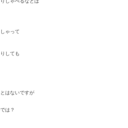
まりしゃべるなとは
っしゃって
。
たりしても
ことはないですが
のでは？