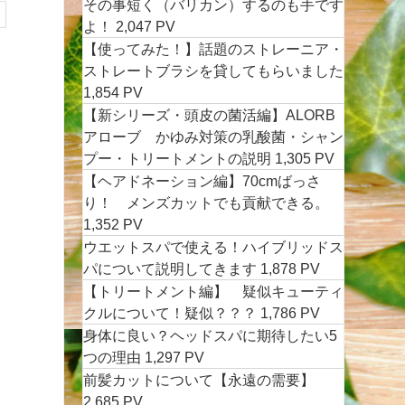
その事短く（バリカン）するのも手です
よ！
2,047 PV
【使ってみた！】話題のストレーニア・
ストレートブラシを貸してもらいました
1,854 PV
【新シリーズ・頭皮の菌活編】ALORB
アローブ かゆみ対策の乳酸菌・シャン
プー・トリートメントの説明
1,305 PV
【ヘアドネーション編】70cmばっさ
り！ メンズカットでも貢献できる。
1,352 PV
ウエットスパで使える！ハイブリッドス
パについて説明してきます
1,878 PV
【トリートメント編】 疑似キューティ
クルについて！疑似？？？
1,786 PV
身体に良い？ヘッドスパに期待したい5
つの理由
1,297 PV
前髪カットについて【永遠の需要】
2,685 PV