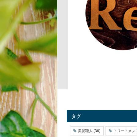
タグ
美髪職人
(36)
トリートメン