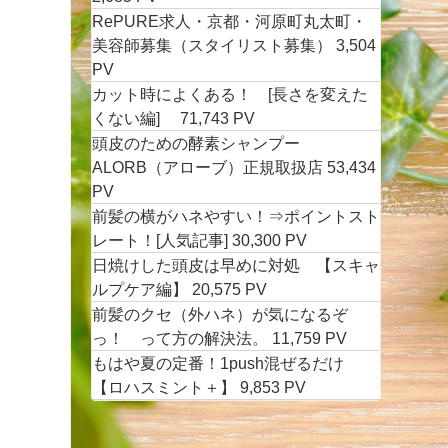
RePURE求人・京都・河原町丸太町・
美容師募集（スタイリスト募集）
3,504
PV
カット時によくある！ [長さを変えた
くない編]
71,743 PV
頭皮のための酵素シャンプー
ALORB（アローブ）正規取扱店
53,434
PV
前髪の横がハネやすい！⇒ポイントスト
レート！[人気記事]
30,300 PV
日焼けした頭皮は早めに対処 【スキャ
ルプケア編】
20,575 PV
前髪のクセ（外ハネ）が気になるぞ
っ！ って方の解決法。
11,759 PV
もはや夏の定番！1push混ぜるだけ
【ロハスミント＋】
9,853 PV