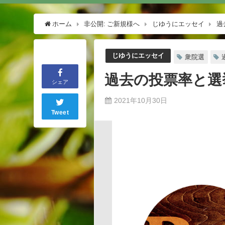
ホーム
非公開: ご新規様へ
じゆうにエッセイ
過
じゆうにエッセイ
衆院選
過去の投票率と選
シェア
2021年10月30日
Tweet