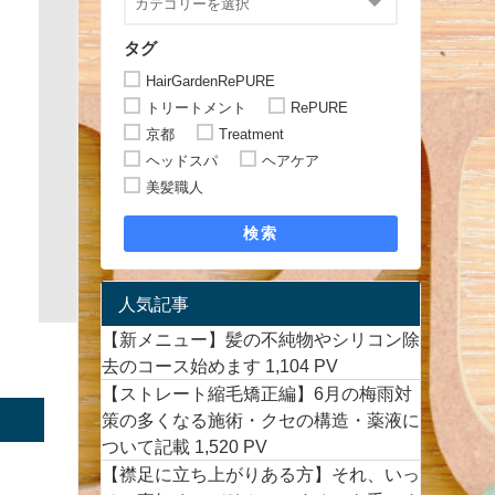
タグ
HairGardenRePURE
トリートメント
RePURE
京都
Treatment
ヘッドスパ
ヘアケア
美髪職人
検索
人気記事
【新メニュー】髪の不純物やシリコン除
去のコース始めます
1,104 PV
【ストレート縮毛矯正編】6月の梅雨対
策の多くなる施術・クセの構造・薬液に
ついて記載
1,520 PV
【襟足に立ち上がりある方】それ、いっ