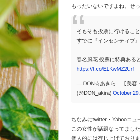
もったいないですよね。せ
そもそも投票に行けるこ
すでに『インセンティブ
春名風花 投票に特典ある
https://t.co/ELKwMZ2Urf
— DON☆あきら 【美
(@DON_akira)
October 29
ちなみにtwitter・Yahooニ
この女性が話題なってまし
個人的には存じ上げており