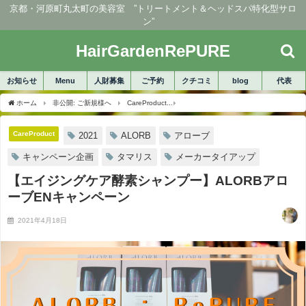
京都・河原町丸太町の美容室 ”トリートメント＆ヘッドスパ特化型サロ
ン”
HairGardenRePURE
お知らせ
Menu
人財募集
ご予約
クチコミ
blog
代表
ホーム
非公開: ご新規様へ
CareProduct
【エイジングケア酵素シャンプー】ALO
CareProduct
2021
ALORB
アローブ
キャンペーン企画
タマリス
メーカータイアップ
【エイジングケア酵素シャンプー】ALORBアロ
ーブENキャンペーン
2021年4月18日