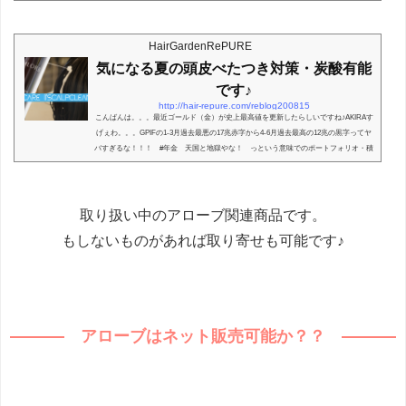
ろで！終わり。いつもの7月といった感じですね。本来だったらいつもの祇園祭りだっ
たんだなーと思うと少し寂しい気持ちにもなりますね♪西洞院のお店の時は本気で屋台
楽しんでおりましたよ♪『来てくださった皆様ありがとうございました！！！』 『Staff
HairGardenRePURE
の皆さんも二日間＋準備お疲れ様でし...
気になる夏の頭皮べたつき対策・炭酸有能
です♪
http://hair-repure.com/reblog200815
こんばんは。。。最近ゴールド（金）が史上最高値を更新したらしいですね♪AKIRAす
げぇわ。。。GPIFの1-3月過去最悪の17兆赤字から4-6月過去最高の12兆の黒字ってヤ
バすぎるな！！！ #年金 天国と地獄やな！ っという意味でのポートフォリオ・積
立分散投資というのはやはり単月では結論なんか出せないよね！— DON☆あきら (@
DON_akira) August 5, 2020そして。GPIFも好調に業績良いみたいで。未来に安心感を
もっております♪♪AKIRAGPIF＝日本の年金積立金管理運用独立行政法人さて今回夏の
頭皮のべたつきについて第二弾！！！書きます...
取り扱い中のアローブ関連商品です。
もしないものがあれば取り寄せも可能です♪
アローブはネット販売可能か？？