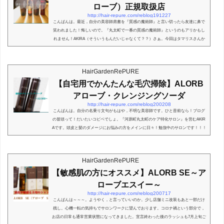
ローブ）正規取扱店
http://hair-repure.com/reblog191227
こんばんは。最近，自分の美容師肩書を『質感の魔術師』と言い切ったら友達に鼻で
笑われました！悔しいので。『丸太町で一番の質感の魔術師』というのもアリかもし
れません！AKIRA（そういうもんだいじゃなくて？？）さぁ。今回はタマリスさんか
らの商材。アローブというシリーズについて！でっす。。。今回は EN という酵素
が入った。エイジングケア目的のシリーズですが，【敏感肌】用に作られた SE と
いうタイプの記事はこちらからどうぞ！同じアローブのシリーズです。ALORB ～ア
HairGardenRePURE
ローブ～ ENタイプいや！この場合は【Type E...
【自宅用でかんたんな毛穴掃除】ALORB
アローブ・クレンジングソーダ
http://hair-repure.com/reblog200208
こんばんは。自分の名乗り文句がもはや，不明な美容師です。ひと昔前なら！ブログ
の冒頭って！だいたいコピペでしょ。『河原町丸太町のケア特化サロン』を営むAKIR
Aです。頭皮と髪のダメージにお悩みの方をメインに日々！勉強中のサロンです！！！
っとかAKIRAこんな感じかな？だいたいこんな冒頭分がメインでしょ。刷り込み？？
いや。誰かをdisってるわけでは無いですよ。僕はいつも変えてます！って話です。そ
ういった部分でも毎回変えてるんですよ！もちろん，どちらが正解かはわかりませ
HairGardenRePURE
ん。では。今回はアローブの新商品をご説明ス...
【敏感肌の方にオススメ】ALORB SE～ア
ローブエスイー～
http://hair-repure.com/reblog200717
こんばんは～～～。ようやく，と言っていいのか。少し店舗ミニ改装もあと一部だけ
残し。心機一転の気持ちでサロンワークに望んでおります。コロナ禍という部分で，
お店の日常も通常営業状態になってきました。宣言終わった後のラッシュも7月上旬ご