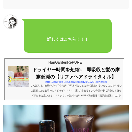
詳しくはこちら！！！
HairGardenRePURE
ドライヤー時間を短縮♪ 即吸収と髪の摩
擦低減の【リファヘアドライタオル】
http://hair-repure.com/reblog210123-drytowel
こんばんは。前回のブログですが！1/31までとりまとめて発注するつもりなので！ぜひ
ご要望の方はお早めに！どうぞ！！！！ 家に1台あると少し今後の事で安心して使っ
て頂けると思います！！！さて，余談ですが！AKIRA僕が最近『楽天経済圏』に力を
入れ始めその目線から【楽天Pay】も導入検討しております！ 皆様は何Payが多いで
すかね？？今後【楽天pay】が上昇してくると勝手に思ってて、【d払い】は少し以外
やねんなー！！使ってるんかな？以外と。完全に【LINEpay】は置いていかれてる感が
ある！https://t.co/zQuDoeNKZt— DON☆あ...