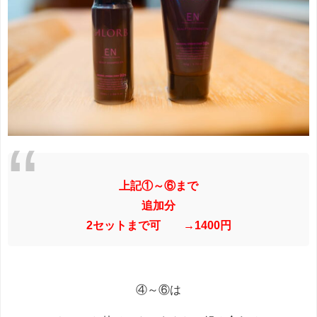
上記①～⑥まで
追加分
2セットまで可 →1400円
④～⑥は