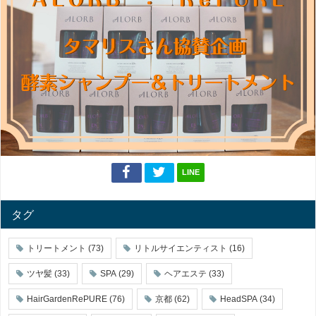
LINE
タグ
トリートメント
(73)
リトルサイエンティスト
(16)
ツヤ髪
(33)
SPA
(29)
ヘアエステ
(33)
HairGardenRePURE
(76)
京都
(62)
HeadSPA
(34)