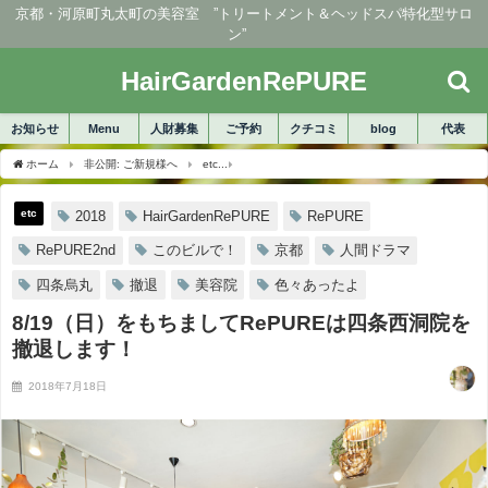
京都・河原町丸太町の美容室 ”トリートメント＆ヘッドスパ特化型サロ
ン”
HairGardenRePURE
お知らせ
Menu
人財募集
ご予約
クチコミ
blog
代表
ホーム
非公開: ご新規様へ
etc
8/19（日）をもちましてRePUREは四条西洞院
etc
2018
HairGardenRePURE
RePURE
RePURE2nd
このビルで！
京都
人間ドラマ
四条烏丸
撤退
美容院
色々あったよ
8/19（日）をもちましてRePUREは四条西洞院を
撤退します！
2018年7月18日