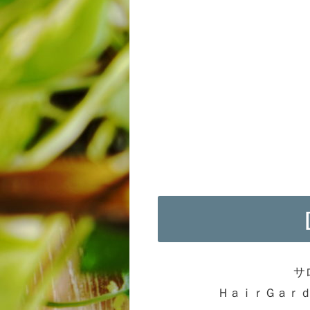
サ
ＨａｉｒＧａｒ