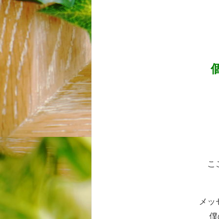
こ
メッ
僕