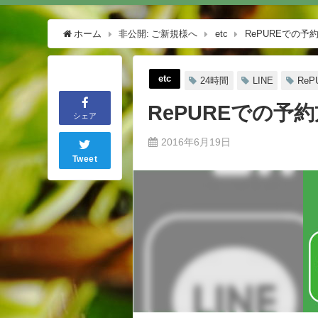
ホーム
非公開: ご新規様へ
etc
RePUREでの予約
etc
24時間
LINE
ReP
RePUREでの予約
シェア
2016年6月19日
Tweet