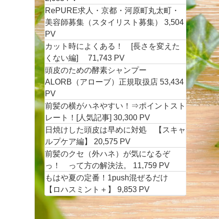
RePURE求人・京都・河原町丸太町・
美容師募集（スタイリスト募集）
3,504
PV
カット時によくある！ [長さを変えた
くない編]
71,743 PV
頭皮のための酵素シャンプー
ALORB（アローブ）正規取扱店
53,434
PV
前髪の横がハネやすい！⇒ポイントスト
レート！[人気記事]
30,300 PV
日焼けした頭皮は早めに対処 【スキャ
ルプケア編】
20,575 PV
前髪のクセ（外ハネ）が気になるぞ
っ！ って方の解決法。
11,759 PV
もはや夏の定番！1push混ぜるだけ
【ロハスミント＋】
9,853 PV