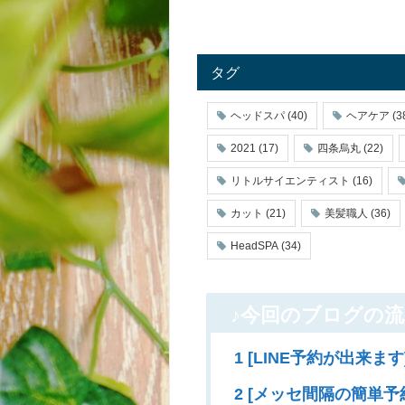
タグ
ヘッドスパ
(40)
ヘアケア
(3
2021
(17)
四条烏丸
(22)
リトルサイエンティスト
(16)
カット
(21)
美髪職人
(36)
HeadSPA
(34)
♪今回のブログの流
1 [LINE予約が出来ます
2 [メッセ間隔の簡単予