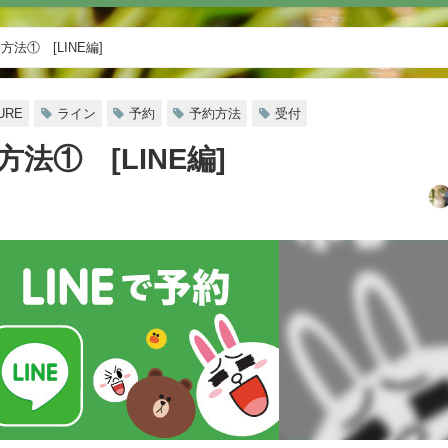
方法① [LINE編]
URE
ライン
予約
予約方法
受付
方法① [LINE編]