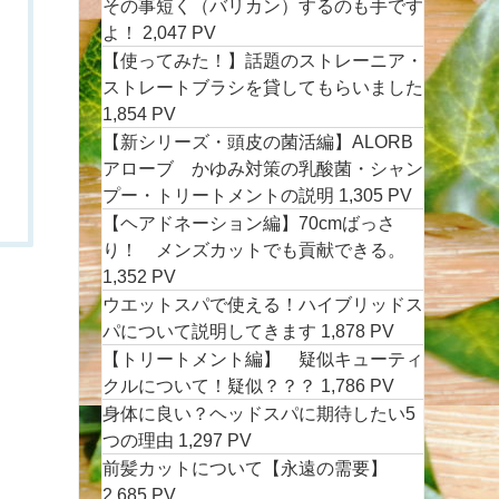
その事短く（バリカン）するのも手です
よ！
2,047 PV
【使ってみた！】話題のストレーニア・
ストレートブラシを貸してもらいました
1,854 PV
【新シリーズ・頭皮の菌活編】ALORB
アローブ かゆみ対策の乳酸菌・シャン
プー・トリートメントの説明
1,305 PV
【ヘアドネーション編】70cmばっさ
り！ メンズカットでも貢献できる。
1,352 PV
ウエットスパで使える！ハイブリッドス
パについて説明してきます
1,878 PV
【トリートメント編】 疑似キューティ
クルについて！疑似？？？
1,786 PV
身体に良い？ヘッドスパに期待したい5
つの理由
1,297 PV
前髪カットについて【永遠の需要】
2,685 PV