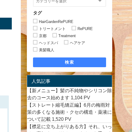
タグ
HairGardenRePURE
トリートメント
RePURE
京都
Treatment
ヘッドスパ
ヘアケア
美髪職人
検索
人気記事
【新メニュー】髪の不純物やシリコン除
去のコース始めます
1,104 PV
【ストレート縮毛矯正編】6月の梅雨対
策の多くなる施術・クセの構造・薬液に
ついて記載
1,520 PV
【襟足に立ち上がりある方】それ、いっ