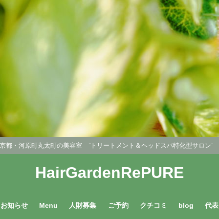
京都・河原町丸太町の美容室 ”トリートメント＆ヘッドスパ特化型サロン
HairGardenRePURE
お知らせ
Menu
人財募集
ご予約
クチコミ
blog
代表