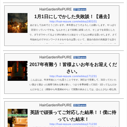
ので人気があったコテの事でも書こうかと。地味に実は読んでます！って方のために
今年も頑張って行こうと思います。ではスタート。38mmの毛先ニュアンス最後のフィ
HairGardenRePURE
27 Shares
ニッシングワークに現代の美容師さんにはな...
1月1日にしでかした失敗談！【過去】
http://hair-repure.com/reblog180101
あけましておめでとうございます。本年度もどうぞよろしくお願いします。やっぱり
区切りっていいですね。なんかそこまで目標に頑張ったり。そこまでを目安にした
り。ダラダラやってるより1年の終わりと始まりってなんか締まる思いがします。さて
年始めなのでサロンワークネタをやるのは置いといて。過去の自分の失敗談でも語り
ます。スタートアシスタント時代メイクレッスン後マリリンモンローメイクモデル後
になんか撮影やってた時のワンシーン(*´∀｀*)昔いたサロンです。関係ないですが。
ちょうどこのときぐらいかな！携帯メール全盛...
HairGardenRePURE
52 Shares
2017年有難う！皆様よいお年をお迎えくだ
さい。
http://hair-repure.com/reblog171231
こんばんは。年末年始にいつも思うことですが。30日まで営業して。31日ってだいた
い溜まり溜まった雑用で終わる事が多い。つまり冬季休暇って31日・1日ってなんだか
んだやること（掃除やら年度締めやら）で実際の休みとしては。ほんと少ない様な気
がします。まぁつまり海外旅行を1泊2日で行く様な感覚に近いかもしれないですね。
台湾とかに。行きと帰りの時間がかかりすぎて。実質の滞在時間が少ないぞっ。みた
いな感覚です。っといって文句を言っているわけではありません。要は段取りの問題
HairGardenRePURE
33 Shares
ですね♪ってことで。大晦日は除夜の鐘。も...
英語で頑張ってご対応した結果！！僕に待
っていた結末！
http://hair-repure.com/reblog171230