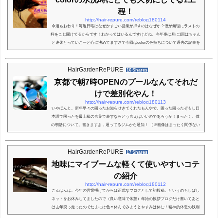
程！
http://hair-repure.com/reblog180114
今週もおわり！毎週日曜はなぜかすごい営業が押すのはなぜか？僕が無理にラストの
枠をこじ開けてるからです！わかってはいるんですけどね。今年事は月に1回はちゃん
と連休とっていこーと心に決めてますさて今回はcolorの色持ちについて過去の記事を
ブラッシュアップ！良い記事だったのでまたこちらで公開します！ではスタート！colo
r洗髪時に必要な工程RePUREでのカラーした後の後処理の部分の1工程についてピッ
クアップしてみます。やはり安売りサロンには出来ないひと手間をかけてる事が非常
HairGardenRePURE
16 Shares
に多いのですがその中でも僕が重要視して...
京都で朝7時OPENのプールなんてそれだ
けで差別化やん！
http://hair-repure.com/reblog180113
いやほんと。新年早々の困ったお知らせきてくれたもんやで。困った困ったぞもし日
本語で困ったを最上級の言葉で表すならどう言えばいいのであろうか！まったく。僕
の朝活について。書きますよ，通ってるジムから通知！ （※画像はまったく関係ない
ダイビングいった時の自分とダイバーインストラクターさん正直楽しかったです♪）来
たんですよねー。年明けから。無くなるんですよねー。8月に。プールが！！！！！！
まじで！！！プール無くなるの？？ジムにプールって結構必須ちゃうの？？って思っ
HairGardenRePURE
17 Shares
てたけど。プールしか利用してないから退...
地味にマイブームな軽くて使いやすいコテ
の紹介
http://hair-repure.com/reblog180112
こんばんは。今年の営業明けてからは正式なブログとして初投稿。というのもしばし
ネットをお休みしてましたので（良い意味で休憩）年始の挨拶ブログだけ書いてあと
は去年突っ走ったのでたまには色々休んでみようとやすみは休む！精神的休息の鉄則
ですね♪さて年始は色々ありすぎて書きたい事も多々あるのですが福袋関連に入ってた