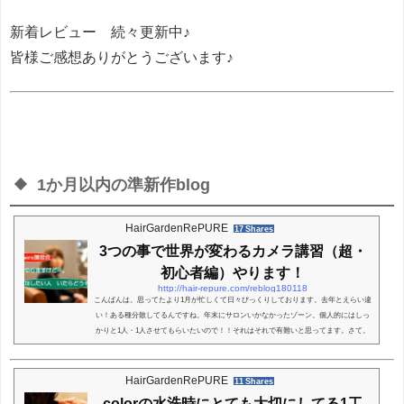
新着レビュー 続々更新中♪
皆様ご感想ありがとうございます♪
1か月以内の準新作blog
HairGardenRePURE
17 Shares
3つの事で世界が変わるカメラ講習（超・
初心者編）やります！
http://hair-repure.com/reblog180118
こんばんは。思ってたより1月が忙しくて日々びっくりしております。去年とえらい違
い！ある種分散してるんですね。年末にサロンいかなかったゾーン。個人的にはしっ
かりと1人・1人させてもらいたいので！！それはそれで有難いと思ってます。さて。
ちょいサロンワークの片寄でいろいろあったのでやります。カメラ講習内容はスゴク
限定的に。スタート。3つの知識で世界がかわる！変わるんですよ。3つの知識で！か
なり違います。Ｆ値 シャッタースピード ISOこの3点の事を伝える超・初心者編。お持
HairGardenRePURE
11 Shares
ちのカメラで対応しますのでお持ちくださ...
colorの水洗時にとても大切にしてる1工