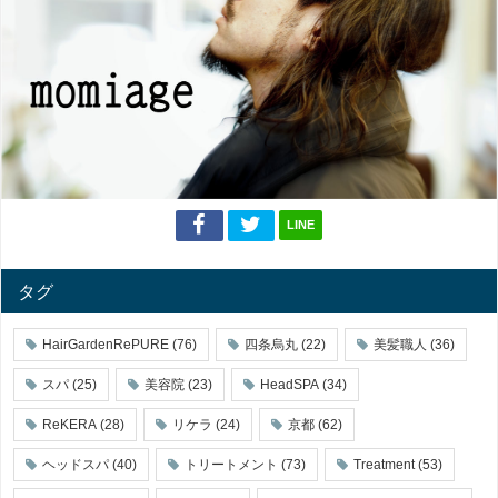
LINE
タグ
HairGardenRePURE
(76)
四条烏丸
(22)
美髪職人
(36)
スパ
(25)
美容院
(23)
HeadSPA
(34)
ReKERA
(28)
リケラ
(24)
京都
(62)
ヘッドスパ
(40)
トリートメント
(73)
Treatment
(53)