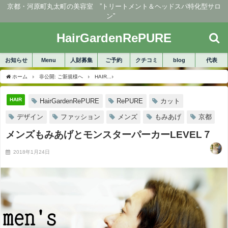
京都・河原町丸太町の美容室 ”トリートメント＆ヘッドスパ特化型サロ
ン”
HairGardenRePURE
お知らせ
Menu
人財募集
ご予約
クチコミ
blog
代表
ホーム
非公開: ご新規様へ
HAIR
メンズもみあげとモンスターパーカーLEVEL７
HAIR
HairGardenRePURE
RePURE
カット
デザイン
ファッション
メンズ
もみあげ
京都
メンズもみあげとモンスターパーカーLEVEL７
2018年1月24日