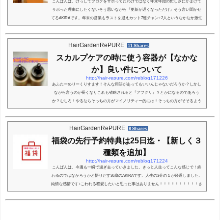
こんばんは。けっしてブログをサボってたわけではなく年末年始の忙しさにかまけて
サボった理由にしたくないそう思いながら『更新が遅くなっただけ』そう言い聞かせ
てるAKIRAです。年末の営業もラストを迎えカット7連チャン+2人というなかなか激忙
しい一日で締まって嬉しい限りです。さてそんな激動のサロンワーク中に起こった出
来事を少し書きます。スタート外人さん3人組！現る！※画像はあくまでイメージで
す。まぁこれはよくいつもあるパターンです！男性の一人がカットをしたいジェスチ
HairGardenRePURE
11 Shares
ャーで来られたので！ほんとに詰まってたので...
スカルプケアの時に使う容器が【なかな
か】良い件について
http://hair-repure.com/reblog171226
あふたーめりーくりすます！そんな用語があってもいいんじゃないだろうか？しかし
ながら言うのが長くなりこれも省略されると『アフクリ』？とかになるのであろう
か？むしろ！やるならそっちの方がマイノリティー的には！そっちの方がそそるよう
な。まぁ完全に意味を理解してないヤツがいう戯言から今日も始めていきたいと思っ
てるAKIRAです。昨日は今年最後の定休日に『ワンピース』『ハイキュー』に心躍ら
される来年37歳。では今回は容器が工夫されてるって事に改めて使いやすいなーと思
HairGardenRePURE
8 Shares
ったのでそんな事もブログにしてみようと思いま...
福袋の先行予約特典は25日迄・【新しく３
種類を追加】
http://hair-repure.com/reblog171224
こんばんは。今週も一瞬で過ぎ去っていきました。きっと人生ってこんな感じで！終
わるのではなかろうかと悟りだす36歳のAKIRAです。人生の3分の１が経過しました。
純情な感情です♪こわれる程愛したいと思った事はありません！！！！！！！！！！さ
て。僕らしいスタートをきった所で福袋がここ2年Web閲覧だけで好評してしまってる
ので店頭での用紙を出してないため。顧客様に最近やってないの？あれ？終わった
の？等の声もあるのであと3回ぐらいは告知しておこうと思ってます。受注生産分だけ
で袋を作ってますので今回は追加で3種類作っ...