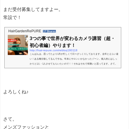
まだ受付募集してますよー。
常設で！
HairGardenRePURE
17 Shares
3つの事で世界が変わるカメラ講習（超・
初心者編）やります！
http://hair-repure.com/reblog180118
こんばんは。思ってたより1月が忙しくて日々びっくりしております。去年とえらい違
い！ある種分散してるんですね。年末にサロンいかなかったゾーン。個人的にはしっ
かりと1人・1人させてもらいたいので！！それはそれで有難いと思ってます。さて。
ちょいサロンワークの片寄でいろいろあったのでやります。カメラ講習内容はスゴク
限定的に。スタート。3つの知識で世界がかわる！変わるんですよ。3つの知識で！か
なり違います。Ｆ値 シャッタースピード ISOこの3点の事を伝える超・初心者編。お持
ちのカメラで対応しますのでお持ちくださ...
よろしくね♪
さて。
メンズファッションと