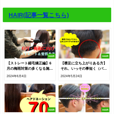
HAIR(記事一覧こちら)
HAIR
HAIR
【ストレート縮毛矯正編】6
【襟足に立ち上がりある方】
月の梅雨対策の多くなる施
それ、いっその事短く（バリ
術・クセの構造・薬液につい
カン）するのも手ですよ！
2024年6月4日
2024年5月24日
て記載
HAIR
HAIR