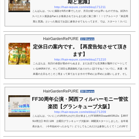
期と意識】
http://hair-repure.com/reblog171211
こんばんは。ついに撮影が9月の事でしたが、月日が経つのは早いものですね。好評の
スパニスト座談会Part１が発表されてからまた続く第二弾！！！リアルトーク『来店周
期と意識』といった観点でお話に参加させてもらってます。では。スタート！スパニ
スト座談会Part１まずは前回の復習！こちらかブログの下の方に貼り付けてあります。
スパニスト座談会part１RealTALK【世界観の作り方】をお送りしてます。世界観の作
り方は僕が一番重要視している部分でありこれからもは力を入れて行きます。そして
HairGardenRePURE
11 Shares
次は来店周期という理想のヘッドスパサ...
定休日の案内です。【再度告知させて頂き
ます】
http://hair-repure.com/reblog171210
こんばんは。先日の余韻が覚めやらぬまま。まだお店でも生演奏が脳内リピートして
いるAKIRAです。そして10日も満員御礼でありがたい話ですね！ついでに。来週・再
来週の土日もそこそこ埋まって来ておりますので早めにお早めにお願いします。そし
て。再告知させてもらいます。今月の定休日11日・月曜日12日・火曜日は連休です。
ちょっと講習で動く事があるのでおやすみさせてもらいます。12月はぶっ通しでやる
予定（月曜以外）でしたが、まぁそれはそれで良し！あともう一度年末年始の休暇も
HairGardenRePURE
30 Shares
記載しておきます。年末年始のおやすみ17年12...
FF30周年公演・関西フィルハーモニー管弦
楽団【グランキューブ大阪】
http://hair-repure.com/reblog171209
こんばんは。ついにこの1年待ちわびた日が来ましたFF30周年DistantWORLDs 【JIRIT
SU/而立】昨日 12/8 土曜日グランキューブ大阪18：30開演スタートしました。去年発
表があり。（今年始めやったかな？）どうしてもこれだけは参加したくて！この1年で
この日だけは早退させてもらおうと決めてました。ほとんど予約の調整なので！なん
とかスムーズにはいけましたが！ほんと良かったです♪本日東京公演1日目が終わっ