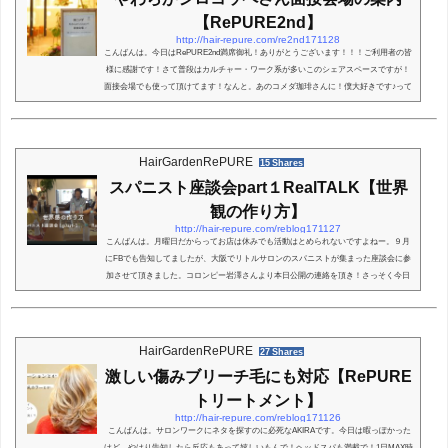
【RePURE2nd】
http://hair-repure.com/re2nd171128
こんばんは。今日はRePURE2nd満席御礼！ありがとうございます！！！ご利用者の皆
様に感謝です！さて普段はカルチャー・ワーク系が多いこのシェアスペースですが！
面接会場でも使って頂けてます！なんと。あのコメダ珈琲さんに！僕大好きです♪って
か週１～２ 回ぐらい通わせてもらってるかも！ちょうど昨日の月曜日も北大路VIVRE
店で打合せ！に利用させてもらってました！縁ってあるもんですね♪そんな少し入口で
迷われる方がおられたので面接会場の補足をブログで書いておきます。すこしわかり
にくくてスイマセン！ではスタート面接会場...
HairGardenRePURE
15 Shares
スパニスト座談会part１RealTALK【世界
観の作り方】
http://hair-repure.com/reblog171127
こんばんは。月曜日だからってお店は休みでも活動はとめられないですよねー。９月
にFBでも告知してましたが、大阪でリトルサロンのスパニストが集まった座談会に参
加させて頂きました。コロンピー岩澤さんより本日公開の連絡を頂き！さっそく今日
のブログネタに♪(*´∀｀*) さぁ。スタートしまっせ！スパニスト座談会 PART１http
s://player.vimeo.com/video/242010030今回のスパニスト一覧コロンピーさんのページhtt
p://colon-p.net/realtalk/%E4%B8%96%E7%95%8C%E6%84%9F%E3%81%AE%E4%BD%
9C%E3%82%8A%E6%96%B9%E3%81%A8%E5%BF%83%...
HairGardenRePURE
27 Shares
激しい傷みブリーチ毛にも対応【RePURE
トリートメント】
http://hair-repure.com/reblog171126
こんばんは。サロンワークにネタを探すのに必死なAKIRAです。今日は暇っぽかった
けど。やはり告知したら反応もあって嬉しいもんで！ヘッドスパも満載で！1日MAX時