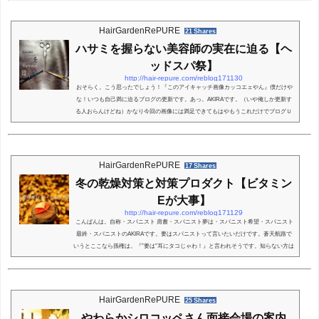
るがあります！ほぼ完全予約制で動かせてもらってますのでご予約はお早めにお願い
します。では12月のサロンスケジュールです。スタート17年12月のスケジュール簡単
に書いていきます。スケジュールブログなの...
HairGardenRePURE
21 Shares
ハサミを握らない美容師の実在に迫る【ヘ
ッドスパ祭】
http://hair-repure.com/reblog171130
おそらく。こう思ったでしょう！『このアイキャッチ画像カッコエェやん』僕だけや
な！いつも自己満に迫るブログの更新です。あっ。AKIRAです。（いや俺しか更新す
る人おらんけどね）かなり今回の画像には満足できてもはやもうこれだけでブログＵ
Ｐでもありちゃうかな！って思ってます。まぁでもテーマを決めて今日も更新しま
す。今回は『ハサミを握らない美容師』そんな生業が成り立つのか？成り立ちま
す！！！（ﾀﾌﾞﾝ）ではスタートします。あなたのためのヘッドスパ祭上記画像とはあ
まり関係ないですが！まぁヘッドスパにかかわる事...
HairGardenRePURE
17 Shares
冬の乾燥対策と対策プロダクト【ビタミン
Eが大事】
http://hair-repure.com/reblog171129
こんばんは。自称・スパニスト 肩書・スパニスト夢は・スパニスト希望・スパニスト
最終・スパニストのAKIRAです。要はスパニストって言いたいだけです。蒼天航路で
いうとここなら孫権は。『”要は”耳にタコじゃわ！』と言われそうです。知らない方は
三国志読んでから蒼天航路を 読んでください。まぁ。どうでもいい話です。今回は。
冬の乾燥対策をテーマにヘッドスパと身体の事。そしてプロダクトと進めて行きたい
と思います！さぁ。献上せぃ！スタートします。冬の乾燥対策そもそも。ヒトノカラ
ダは冬の寒い時期に内蔵周辺に 血液を送...
HairGardenRePURE
25 Shares
やわらかシロコッペさん面接会場の案内