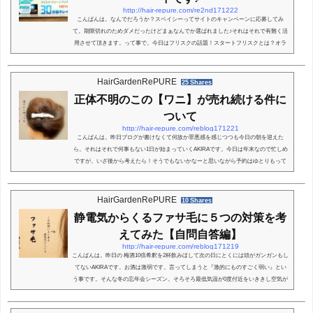
http://hair-repure.com/re2nd171222
こんばんは。なんでだろうか？スペイシーってサイトのキャンペーンに応募してみ
て。期限切れのためダメだったけどまぁなんでか選ばれました♪それはそれで有難く活
用させて頂きます。って事で。今日はフリスクの話題！スタートフリスクとは？オラ
ンダから世界展開してるシュガーレスの清涼菓子！！「SHARPENS YOU UP」は（あ
なたを鋭くさせる）的な意訳らしく。デンマーク語・スエーデン語で『新鮮な』とい
う意味らしいです。というか全てウィキベディアを参考へぇ。なんかフリスク語録の
HairGardenRePURE
25 Shares
お勉強になった気がする！何気に。ミンティア派...
正体不明のこの【ワニ】が売れ続ける件に
ついて
http://hair-repure.com/reblog171221
こんばんは。昨日ブログが書けなくて何故か罪悪感を感じつつも今日の朝を迎えた
ら。それはそれで何事もない1日が始まっていくAKIRAです。今日は年末なので忙しめ
ですが。いざ後から考えたら！そうでもないかなーと思いながら予約はゆとりもって
取らせてもらってます。でも毎月がこんな忙しさだったらいいのになーと思って悶々
と過ごしております。さて今日はフロントでよく聞かれる『これ？なんですか？』に
お答えしておこうと思います。このブログ何回も書こうとおもって何回も辞めてる自
HairGardenRePURE
10 Shares
分がいます。なんでかっていうと別にそんな重...
静電気からくるファサ毛に５つの対策を考
えてみた【自問自答編】
http://hair-repure.com/reblog171219
こんばんは。昨日の 梅酒10倍希釈を2杯飲みほして次の日にとくには頭がガンガンもし
てないAKIRAです。お酒は激弱です。言ってしまうと『激的にものすごく弱い』とい
う事です。そんな冬の忘年会シーズン。そろそろ最低気温が0度付近をいききし空気が
乾燥しておりますがちょくちょくお客様から『静電気がすごいつ』って事をよく聞き
ます。一度全国の俺（私）の静電気がすごいっ！選手権でもあれば少し見てみたい気