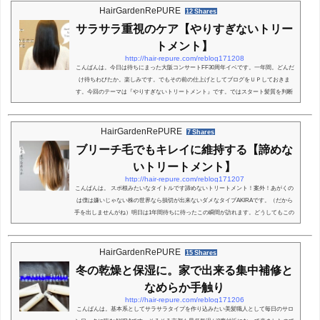
て。明日12/10が2日目のファイナル。なんか羨ましいなー。最後とかなんかありそ
HairGardenRePURE
12 Shares
う！！！！では。ネタブログ。お店に全然関係...
サラサラ重視のケア【やりすぎないトリー
トメント】
http://hair-repure.com/reblog171208
こんばんは。今日は待ちにまった大阪コンサートFF30周年イベです。一年間。どんだ
け待ちわびたか。楽しみです。でもその前の仕上げとしてブログをＵＰしておきま
す。今回のテーマは『やりすぎないトリートメント』です。ではスタート髪質を判断
する！お客様の中では何と言いますか！頑張りすぎＮＧな方がおられますそれは髪質
的という事であり それを判断するのは美容師です。だから頑張る事がＮＧではないの
ですが傷みがあるからと言ってツヤが出たり・指通りがよくなるからといってトリー
HairGardenRePURE
7 Shares
トメントをたっぷりたっぷり塗りすぎると重...
ブリーチ毛でもキレイに維持する【諦めな
いトリートメント】
http://hair-repure.com/reblog171207
こんばんは。 スポ根みたいなタイトルです諦めないトリートメント！案外！あがくの
は僕は嫌いじゃない株の世界なら損切が出来ないダメなタイプAKIRAです。（だから
手を出しませんがね）明日は1年間待ちに待ったこの瞬間が訪れます。どうしてもこの
日だけは優先して行かせてもらう用事がありましたそう！大阪僕を呼んでます！きっ
と。っということで。明日12月8日・金曜日15時30分ラストオーダーになりますがもう
10時しか空いてません！土日はまだ枠ありますので良かったら是非。さて今回は『ブ
HairGardenRePURE
15 Shares
リーチでもナチュラル質感』です。スター...
冬の乾燥と保湿に。家で出来る集中補修と
なめらか手触り
http://hair-repure.com/reblog171206
こんばんは。基本系としてサラサラタイプを作り込みたい美髪職人として毎日のサロ