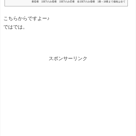
番⑮番 1SETのみ⑯番 1SETのみ⑰番 各1SETのみ⑱番 1番～18番まで価格は全て
税込です。 12/24 3種類追加！⑲番 ⑳番㉑番要望があったSETを追加しました。19
番はもしかしたらすぐ無くなるかもですー。 チケットの有効期限有効期限は2018年12
こちらからですよー♪
月末まで。早割・クレジットカード併用可能！RePURE福袋についてアウトレットや
セール品・型落ちなどのアパレルと同じでは無...
ではでは。
スポンサーリンク