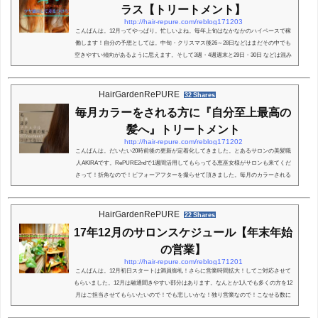
ラス【トリートメント】
http://hair-repure.com/reblog171203
こんばんは。12月ってやっぱり。忙しいよね。毎年上旬はなかなかのハイペースで稼
働します！自分の予想としては。中旬・クリスマス後26～28日などはまだその中でも
空きやすい傾向があるように思えます。そして3週・4週週末と29日・30日 などは混み
合いやすいピーク。独りなので申し訳ないですが！是非その辺合う日にお願いしま
す！さて今日はハイライト・ブリーチのあとのツヤ出しのお話！トリートメントもか
らめていきます。今回の記事はメグ店長が来たお話の番外編スタート最近よくあるハ
HairGardenRePURE
32 Shares
イライトカラーよく・ハイライト ・ブリーチ ...
毎月カラーをされる方に『自分至上最高の
髪へ』トリートメント
http://hair-repure.com/reblog171202
こんばんは。だいたい20時前後の更新が定着化してきました。とあるサロンの美髪職
人AKIRAです。RePURE2ndで1週間活用してもらってる恵巫女様がサロンも来てくだ
さって！折角なので！ビフォーアフターを撮らせて頂きました。毎月のカラーされる
方へRePUREトリートメントで『自分至上最高の髪へ』をテーマに更新します。さぁ
スタートしますー。今回のビフォーっと言いたいですが。見ための感じでいうと実は
髪がキレイな方です！ビフォー アフターの見た目は劇的変化には なりませんので解説
HairGardenRePURE
22 Shares
もいれておきます。・流さないオイルトリートメ...
17年12月のサロンスケジュール【年末年始
の営業】
http://hair-repure.com/reblog171201
こんばんは。12月初日スタートは満員御礼！さらに営業時間拡大！してご対応させて
もらいました。12月は融通聞きやすい部分はあります。なんとか1人でも多くの方を12
月はご担当させてもらいたいので！でも悲しいかな！独り営業なので！こなせる数に
限りがあります！なぜか？サービス業って混み合う時は同じ時間・日にちってあるあ