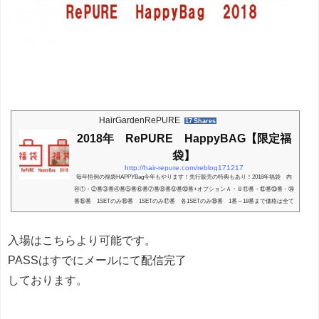
HairGardenRePURE
17 Shares
2018年 RePURE HappyBAG【限定福
袋】
http://hair-repure.com/reblog171217
毎年恒例の福袋HAPPYBag今年もやります！先行販売の特典もあり！2018年福袋 内
容①・②番③番④番⑤番⑥番⑦番⑧番⑨番⑩番+オプションＡ・Ｂ⑪番・⑫番⑬番・⑭
番⑮番 1SETのみ⑯番 1SETのみ⑰番 各1SETのみ⑱番 1番～18番まで価格は全て
税込です。 12/24 3種類追加！⑲番 ⑳番㉑番要望があったSETを追加しました。19
番はもしかしたらすぐ無くなるかもですー。 チケットの有効期限有効期限は2018年12
入場はこちらより可能です。
月末まで。早割・クレジットカード併用可能！RePURE福袋についてアウトレットや
セール品・型落ちなどのアパレルと同じでは無...
PASSはすでにメールにて配信完了
しております。