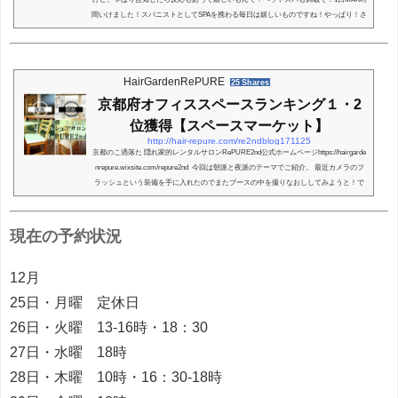
間いけました！スパニストとしてSPAを携わる毎日は嬉しいものですね！やっぱり！さ
て今日はブリーチとかハイダメージの髪にテーマをあててみてブログ更新します。で
はスタートハイダメージ毛ブリーチやハイライト外国人風やグラデーションカラーな
ど。色々言葉はあるものの。けっこう中高彩度・で中高明度なカラーが近年出てます
ね！色合いがカラフルになってくると 景気...
HairGardenRePURE
25 Shares
京都府オフィススペースランキング１・2
位獲得【スペースマーケット】
http://hair-repure.com/re2ndblog171125
京都のこ洒落た 隠れ家的レンタルサロンRePURE2nd公式ホームページhttps://hairgarde
nrepure.wixsite.com/repure2nd 今回は朝派と夜派のテーマでご紹介。 最近カメラのフ
ラッシュという装備を手に入れたのでまたブースの中を撮りなおししてみようと！で
はスタート夜派？朝派？ 日が暮れるのも早くなりましたね♪ 夕方17時以降がこんな雰
囲気になります♪（冬Ver） 最終は20時まで利用可能です。 朝は10時からスタート可能
です♪ 晴れてる時はこんな雰囲気！天井の高さが解放感あります！これがOPE...
現在の予約状況
12月
25日・月曜 定休日
26日・火曜 13-16時・18：30
27日・水曜 18時
28日・木曜 10時・16：30-18時