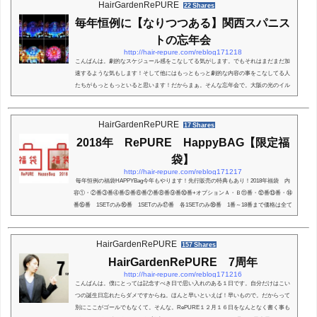
もしてます。今日もお声があったので対策を考えてみました♪ってか。いつも言ってる
HairGardenRePURE
22 Shares
ことと一緒なのであんまり考えたとかいい...
毎年恒例に【なりつつある】関西スパニス
トの忘年会
http://hair-repure.com/reblog171218
こんばんは。劇的なスケジュール感をこなしてる気がします。でもそれはまだまだ加
速するような気もします！そして他にはもっともっと劇的な内容の事をこなしてる人
たちがもっともっといると思います！だからまぁ。そんな忘年会で。大阪の光のイル
ミネーション行ってきました。ってかフレーズあってるのか。しりませんけど。では
スタート。ガーデンオリエンタル大阪といってもガーデンオリエンタル大阪（京橋）
の画像は一切ないですが。敷地内のすごく雰囲気のいいお庭を歩いて水上バスへ。ひ
HairGardenRePURE
17 Shares
さびさフェリー的なものに乗りました。なん...
2018年 RePURE HappyBAG【限定福
袋】
http://hair-repure.com/reblog171217
毎年恒例の福袋HAPPYBag今年もやります！先行販売の特典もあり！2018年福袋 内
容①・②番③番④番⑤番⑥番⑦番⑧番⑨番⑩番+オプションＡ・Ｂ⑪番・⑫番⑬番・⑭
番⑮番 1SETのみ⑯番 1SETのみ⑰番 各1SETのみ⑱番 1番～18番まで価格は全て
税込です。 12/24 3種類追加！⑲番 ⑳番㉑番要望があったSETを追加しました。19
番はもしかしたらすぐ無くなるかもですー。 チケットの有効期限有効期限は2018年12
月末まで。早割・クレジットカード併用可能！RePURE福袋についてアウトレットや
HairGardenRePURE
157 Shares
セール品・型落ちなどのアパレルと同じでは無...
HairGardenRePURE 7周年
http://hair-repure.com/reblog171216
こんばんは。僕にとっては記念すべき日で思い入れのある１日です。自分だけはこい
つの誕生日忘れたらダメですからね。ほんと早いといえば！早いもので。だからって
別にここがゴールでもなくて。そんな。RePURE１２月１６日をなんとなく書く事も