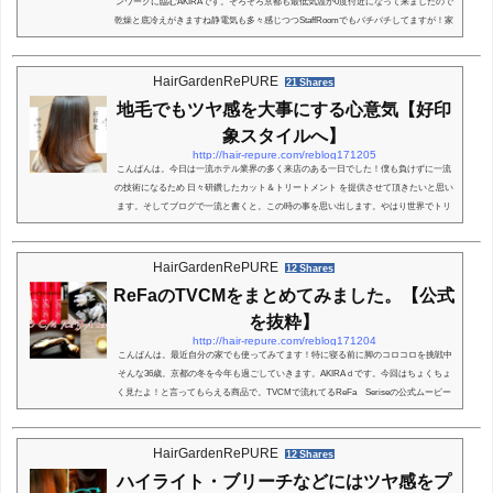
ンワークに臨むAKIRAです。そろそろ京都も最低気温が0度付近になって来ましたので
乾燥と底冷えがきますね静電気も多々感じつつStaffRoomでもバチバチしてますが！家
でも静電気防止と髪の保湿を考え RePUREでもロングセラー商品を一度ブログに書い
てみます。今回は『βレイヤーシリーズ』です。スタートそもそもβレイヤーとは？一
般的には知らなくて全然よい用語ですがキューティクルって8層存在しており。その1
HairGardenRePURE
21 Shares
番目と7番目に呼ばれているのが。βレイヤー...
地毛でもツヤ感を大事にする心意気【好印
象スタイルへ】
http://hair-repure.com/reblog171205
こんばんは。今日は一流ホテル業界の多く来店のある一日でした！僕も負けずに一流
の技術になるため 日々研鑽したカット＆トリートメント を提供させて頂きたいと思い
ます。そしてブログで一流と書くと。この時の事を思い出します。やはり世界でトリ
ートメントを10万円で提供するためにはまだまだキャリアが必要だと思います。その
為の技術をこれからも磨いていかなければいけないでしょう！そして一流を目指す人
たちはいつもお会計時に言われます！『０（ゼロ） が一つ少なくないですか？』それ
HairGardenRePURE
12 Shares
を言われるたびにこちらの目指す高みが見...
ReFaのTVCMをまとめてみました。【公式
を抜粋】
http://hair-repure.com/reblog171204
こんばんは。最近自分の家でも使ってみてます！特に寝る前に脚のコロコロを挑戦中
そんな36歳。京都の冬を今年も過ごしていきます。AKIRAｄです。今回はちょくちょ
く見たよ！と言ってもらえる商品で。TVCMで流れてるReFa Seriseの公式ムービー
を抜粋させてもらいます。さてさて。ではすごい簡単なブログなりますが。スター
ト！ReFAシリーズ TV CMコラーゲンエンリッチです。1日 必要と言われる コ
ラーゲン5000mg を 15ml で摂取出来ます！詳しいブログはこちらで！ＴＶＣＭがこ
HairGardenRePURE
12 Shares
ちらです♪ マイクロカレントの低周波が流れるReFAC...
ハイライト・ブリーチなどにはツヤ感をプ