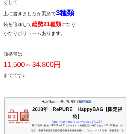
そして
3種類
上に書きましたが緊急で
総勢21種類
袋を追加して
になり
かなりボリュームあります。
価格帯は
11,500～34,800円
までです♪
HairGardenRePURE
17 Shares
2018年 RePURE HappyBAG【限定福
袋】
http://hair-repure.com/reblog171217
毎年恒例の福袋HAPPYBag今年もやります！先行販売の特典もあり！2018年福袋 内
容①・②番③番④番⑤番⑥番⑦番⑧番⑨番⑩番+オプションＡ・Ｂ⑪番・⑫番⑬番・⑭