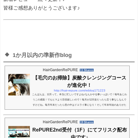
皆様ご感想ありがとうございます♪
1か月以内の準新作blog
HairGardenRePURE
11 Shares
【毛穴のお掃除】炭酸クレンジングコース
が進化中！
http://hair-repure.com/reblog171223
こんばんは。12月って。本当に忙しいですよね♪なんかやる事いっぱいで！毎年あじわ
うこの感覚！でもヒマより百倍嬉しいので！毎月が12月並だったら言う事なしなんで
すけどね。毎月年末だったら世の中はドエライ事になり！そして年末年始のありがた
い感も無くなりそうなので。3か月に1回でいいかな！そんな年末サイクルを！世の中
に？って思ってるAKIRAです。冒頭あいさつ文が長くなりました。でも思ってるだけ
なので！誰にも迷惑はかけてないです！さて今日は『炭酸クレンジングコース』が進
HairGardenRePURE
19 Shares
化してますよ♪ってお話です。ではスタート炭...
RePURE2nd受付（1F）にてフリスク配布
中です♪