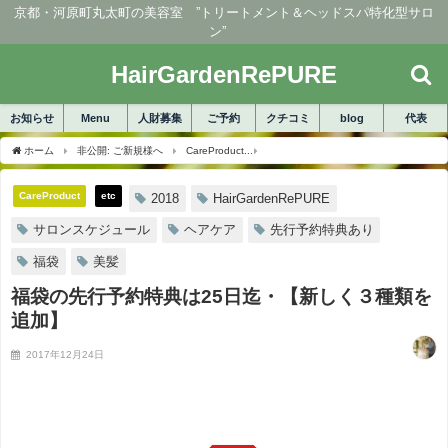
京都・河原町丸太町の美容室 ”トリートメント＆ヘッドスパ特化型サロ
ン”
HairGardenRePURE
お知らせ
Menu
人財募集
ご予約
クチコミ
blog
代表
ホーム
非公開: ご新規様へ
CareProduct
福袋の先行予約特典は25日迄・【新し
CareProduct
etc
2018
HairGardenRePURE
サロンスケジュール
ヘアケア
先行予約特典あり
福袋
美髪
福袋の先行予約特典は25日迄・【新しく３種類を
追加】
2017年12月24日