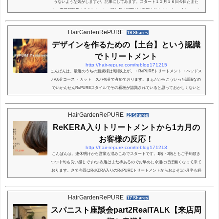
うないような気がしますが。記事にしてみます。スタート１２月１６日今日たまた
ま。美容師時代の２人しかいない同じ年の同期がご来店！妹さんをパーマ中に。ヘル
プしてくれました。なんかそもそもヘルプに入ってもらえる感覚が久々すぎて！！！
あっ。Staff居てくれた時よくあったなーってか自...
HairGardenRePURE
19 Shares
デザインを作るための【土台】という認識
でトリートメント
http://hair-repure.com/reblog171215
こんばんは。最近のうちの新規様は8割以上が。・RePUREトリートメント ・ヘッドス
パ60分コース ・カット スパ40分で占めております。まぁだからこういった認識なの
でいかんせんRePUREスタイルでその看板が認識されていると思っておかしくないと
思います。こんだけうちがやってて。カットパーマ売れてます！やったらまたなんか
打ち出し変えたら？ってなりますからね。そんな事で。今日はまたトリートメントの
お話です。スタートRePURETreatment？今回のアフターです。新規様。RePURETreat
HairGardenRePURE
25 Shares
mentを目的にご来店頂きました♪そして。半年前...
ReKERA入りトリートメントから1カ月の
お客様の反応！
http://hair-repure.com/reblog171213
こんばんは。連休明けから営業も混みこみでスタートです。1階・2階ともご予約頂き
つつ中旬も良い感じですね♪次週はまだ枠あるのでお早めに今週はほぼ無くなって来て
おります。さて今回はReKERA入りのRePUREトリートメントからおよそ1か月半も経
たないぐらいで髪の毛をまたさせてもらいました！詳しくはこちらをご覧くださいど
うだったか！？気になっております。スタートです。前回の元々のビフォー僕がけっ
こうあるあるで改善したい。毛先のファサ毛です。強いクセでもないけど。なんとな
HairGardenRePURE
17 Shares
く広がる毛質。ブローしたらいけるけど。スト...
スパニスト座談会part2RealTALK【来店周