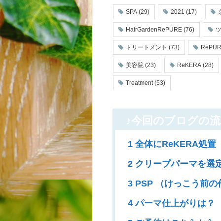
SPA
(29)
2021
(17)
HairGardenRePURE
(76)
トリートメント
(73)
RePU
美容院
(23)
ReKERA
(28)
Treatment
(53)
♪今回のブログの流
1 全体にReKERA処置
2 クリープパーマを選
3 PSP （けっこう前
4 パーマ仕上がりは？