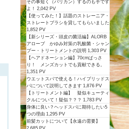
その事短く（バリカン）するのも手です
よ！
2,042 PV
【使ってみた！】話題のストレーニア・
ストレートブラシを貸してもらいました
1,852 PV
【新シリーズ・頭皮の菌活編】ALORB
アローブ かゆみ対策の乳酸菌・シャン
プー・トリートメントの説明
1,303 PV
【ヘアドネーション編】70cmばっさ
り！ メンズカットでも貢献できる。
1,351 PV
ウエットスパで使える！ハイブリッドス
パについて説明してきます
1,876 PV
【トリートメント編】 疑似キューティ
クルについて！疑似？？？
1,783 PV
身体に良い？ヘッドスパに期待したい5
つの理由
1,295 PV
前髪カットについて【永遠の需要】
2,685 PV