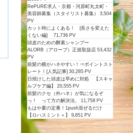
RePURE求人・京都・河原町丸太町・
美容師募集（スタイリスト募集）
3,504
PV
カット時によくある！ [長さを変えた
くない編]
71,736 PV
頭皮のための酵素シャンプー
ALORB（アローブ）正規取扱店
53,432
PV
前髪の横がハネやすい！⇒ポイントスト
レート！[人気記事]
30,285 PV
日焼けした頭皮は早めに対処 【スキャ
ルプケア編】
20,555 PV
前髪のクセ（外ハネ）が気になるぞ
っ！ って方の解決法。
11,758 PV
もはや夏の定番！1push混ぜるだけ
【ロハスミント＋】
9,851 PV