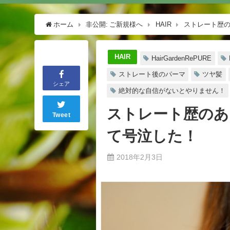
ホーム
非公開: ご新規様へ
HAIR
ストレート歴の
HAIR
HairGardenRePURE
ストレート後のパーマ
ツヤ髪
シェア
絶対的な自信がないとやりません！
ストレート歴のあ
Tweet
て号泣した！
2018年2月3日