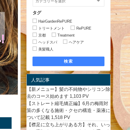
タグ
HairGardenRePURE
トリートメント
RePURE
京都
Treatment
ヘッドスパ
ヘアケア
美髪職人
検索
人気記事
【新メニュー】髪の不純物やシリコン除
去のコース始めます
1,103 PV
【ストレート縮毛矯正編】6月の梅雨対
策の多くなる施術・クセの構造・薬液に
ついて記載
1,518 PV
【襟足に立ち上がりある方】それ、いっ