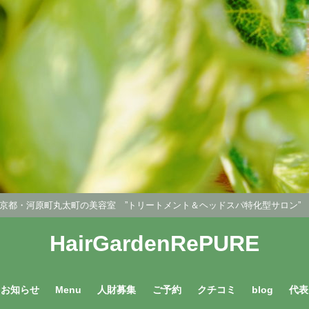
京都・河原町丸太町の美容室 ”トリートメント＆ヘッドスパ特化型サロン
HairGardenRePURE
お知らせ
Menu
人財募集
ご予約
クチコミ
blog
代表