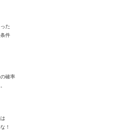
。
経った
る条件
りの確率
す。
マは
るな！